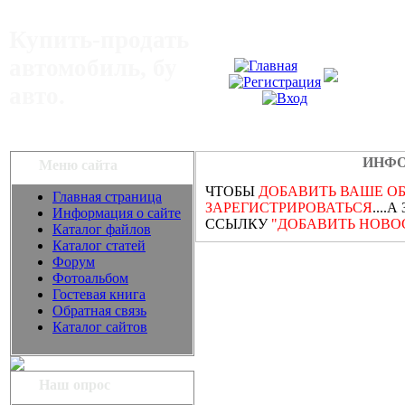
Купить-продать
автомобиль, бу
авто.
ИНФО
Меню сайта
ЧТОБЫ
ДОБАВИТЬ ВАШЕ О
Главная страница
З
АРЕ
ГИСТРИРОВАТЬСЯ
...
Информация о сайте
ССЫЛКУ
"ДОБАВИТЬ НОВО
Каталог файлов
Каталог статей
Форум
Фотоальбом
Гостевая книга
Обратная связь
Каталог сайтов
Наш опрос