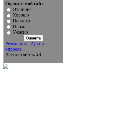
Оцените мой сайт
Отлично
Хорошо
Неплохо
Плохо
Ужасно
Результаты
|
Архив
опросов
Всего ответов:
23