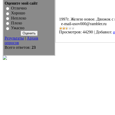
Оцените мой сайт
Отлично
Хорошо
Неплохо
1997г. Железо новое. Движок с 
Плохо
e-mail-usov000@rambler.ru
Ужасно
Просмотров:
44290
|
Добавил:
a
Результаты
|
Архив
опросов
Всего ответов:
23