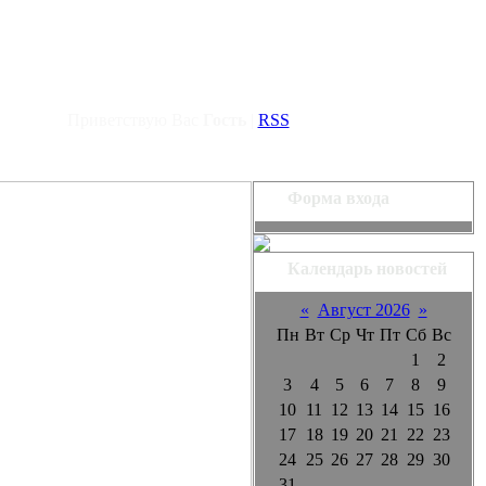
Приветствую Вас
Гость
|
RSS
Форма входа
Календарь новостей
«
Август 2026
»
Пн
Вт
Ср
Чт
Пт
Сб
Вс
1
2
3
4
5
6
7
8
9
10
11
12
13
14
15
16
17
18
19
20
21
22
23
24
25
26
27
28
29
30
31